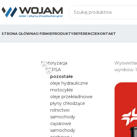
STRONA GŁÓWNA
O FIRMIE
PRODUKTY
REFERENCJE
KONTAKT
Motoryzacja
Wyświetla
CEPSA
wyników: 
pozostałe
oleje hydrauliczne
motocykle
oleje przekładniowe
płyny chłodzące
rolnictwo
samochody
ciężarowe
samochody