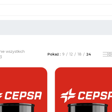
nie wszystkich
Pokaż
9
12
18
24
13