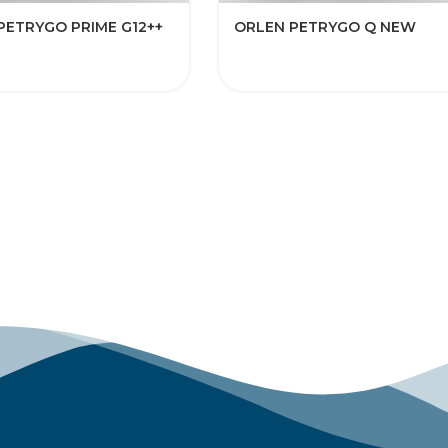
PETRYGO PRIME G12++
ORLEN PETRYGO Q NEW​​​​​