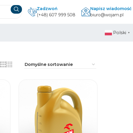
Zadzwoń
Napisz wiadomość
(+48) 607 999 508
biuro@wojam.pl
Polski
▼