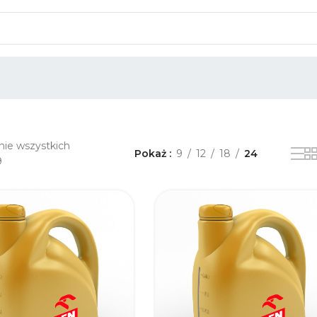
nie wszystkich
Pokaż
9
12
18
24
9