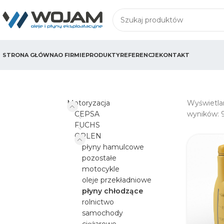
STRONA GŁÓWNA
O FIRMIE
PRODUKTY
REFERENCJE
KONTAKT
Motoryzacja
Wyświetla
CEPSA
wyników: 
FUCHS
ORLEN
płyny hamulcowe
pozostałe
motocykle
oleje przekładniowe
płyny chłodzące
rolnictwo
samochody