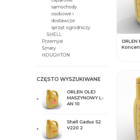
ciężarowe
samochody
osobowe i
dostawcze
sprzęt ogrodniczy
SHELL
​ORLEN P
Przemysł
Koncent
Smary
HOUGHTON
CZĘSTO WYSZUKIWANE
ORLEN OLEJ
MASZYNOWY L-
AN 10​​
Shell Gadus S2
V220 2