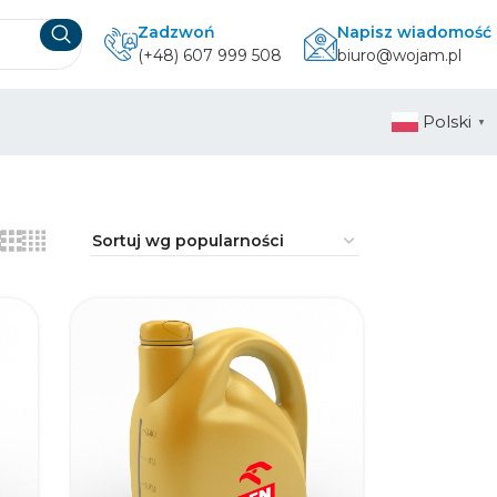
Zadzwoń
Napisz wiadomość
(+48) 607 999 508
biuro@wojam.pl
Polski
▼