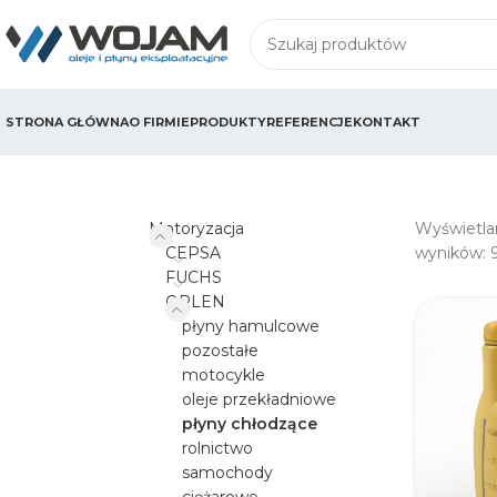
STRONA GŁÓWNA
O FIRMIE
PRODUKTY
REFERENCJE
KONTAKT
Motoryzacja
Wyświetla
CEPSA
wyników: 
FUCHS
ORLEN
płyny hamulcowe
pozostałe
motocykle
oleje przekładniowe
płyny chłodzące
rolnictwo
samochody