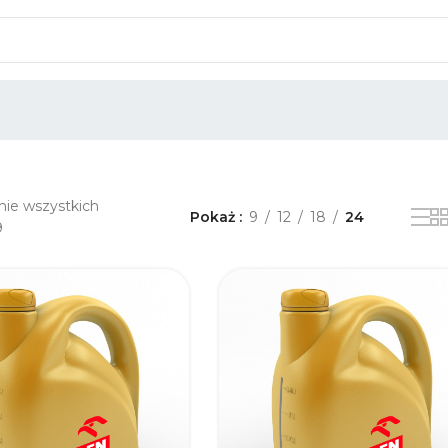
nie wszystkich
Pokaż
9
12
18
24
9