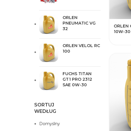
ORLEN
PNEUMATIC VG
ORLEN 
32
10W-30
ORLEN VELOL RC
100
FUCHS TITAN
GT1 PRO 2312
SAE 0W-30
SORTUJ
WEDŁUG
Domyślny