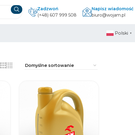
Zadzwoń
Napisz wiadomość
(+48) 607 999 508
biuro@wojam.pl
Polski
▼