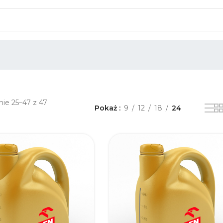
ie 25–47 z 47
Pokaż
9
12
18
24