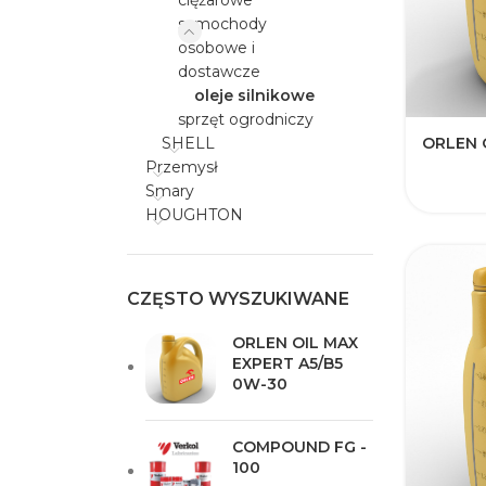
ciężarowe
samochody
osobowe i
dostawcze
oleje silnikowe
sprzęt ogrodniczy
ORLEN 
SHELL
Przemysł
Smary
HOUGHTON
CZĘSTO WYSZUKIWANE
ORLEN OIL MAX
EXPERT A5/B5
0W-30
COMPOUND FG -
100