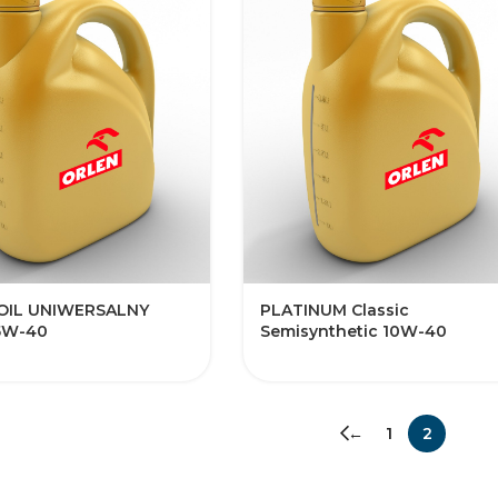
OIL UNIWERSALNY
PLATINUM Classic
15W-40
Semisynthetic 10W-40
←
1
2