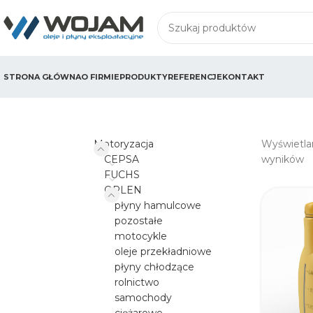
STRONA GŁÓWNA
O FIRMIE
PRODUKTY
REFERENCJE
KONTAKT
Motoryzacja
Wyświetlan
CEPSA
wyników
FUCHS
ORLEN
płyny hamulcowe
pozostałe
motocykle
oleje przekładniowe
płyny chłodzące
rolnictwo
samochody