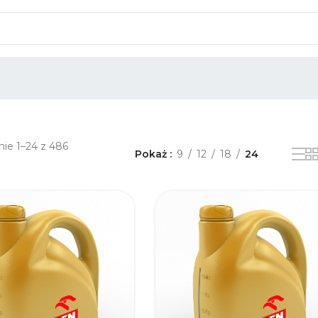
ie 1–24 z 486
Pokaż
9
12
18
24