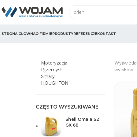
STRONA GŁÓWNA
O FIRMIE
PRODUKTY
REFERENCJE
KONTAKT
Motoryzacja
Wyświetlan
Przemysł
wyników
Smary
HOUGHTON
CZĘSTO WYSZUKIWANE
Shell Omala S2
GX 68