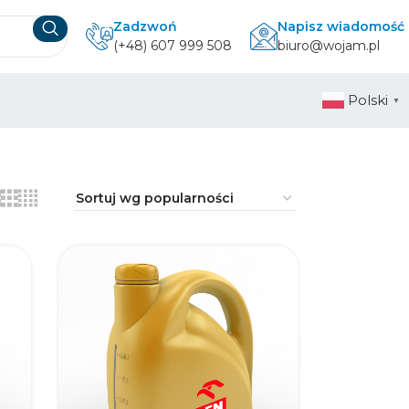
Zadzwoń
Napisz wiadomość
(+48) 607 999 508
biuro@wojam.pl
Polski
▼