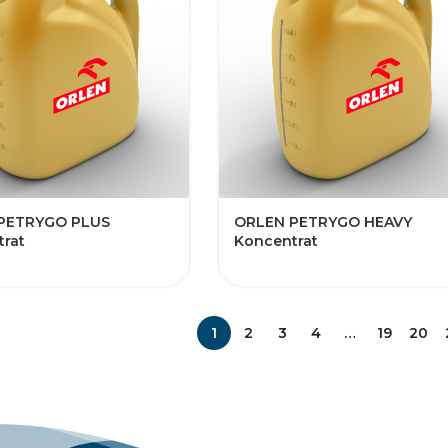
 PETRYGO PLUS
​ORLEN PETRYGO HEAVY​​​​​​​​
rat
Koncentrat
1
2
3
4
…
19
20