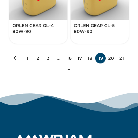
ORLEN GEAR GL-4
ORLEN GEAR GL-5
80W-90​
80W-90
←
1
2
3
…
16
17
18
19
20
21
→