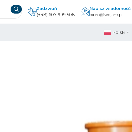
Zadzwoń
Napisz wiadomość
(+48) 607 999 508
biuro@wojam.pl
Polski
▼