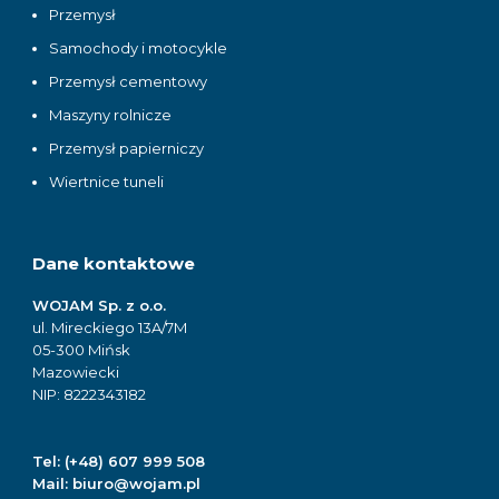
Przemysł
Samochody i motocykle
Przemysł cementowy
Maszyny rolnicze
Przemysł papierniczy
Wiertnice tuneli
Dane kontaktowe
WOJAM Sp. z o.o.
ul. Mireckiego 13A/7M
05-300 Mińsk
Mazowiecki
NIP: 8222343182
Tel:
(+48) 607 999 508
Mail:
biuro@wojam.pl