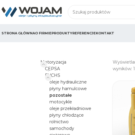
STRONA GŁÓWNA
O FIRMIE
PRODUKTY
REFERENCJE
KONTAKT
Motoryzacja
Wyświetla
CEPSA
wyników: 
FUCHS
oleje hydrauliczne
płyny hamulcowe
pozostałe
motocykle
oleje przekładniowe
płyny chłodzące
rolnictwo
samochody