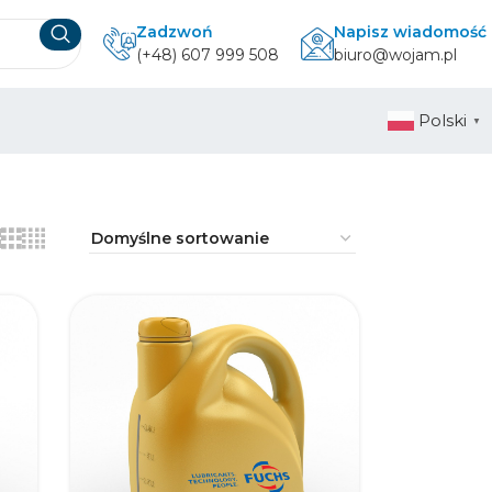
Zadzwoń
Napisz wiadomość
(+48) 607 999 508
biuro@wojam.pl
Polski
▼