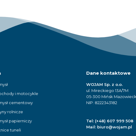
a
Dane kontaktowe
mysł
WOJAM Sp. z o.o.
ul. Mireckiego 13A/7M
chody i motocykle
05-300 Mińsk Mazowieck
mysł cementowy
NIP: 8222343182
yny rolnicze
mysł papierniczy
Tel:
(+48) 607 999 508
Mail:
biuro@wojam.pl
nice tuneli