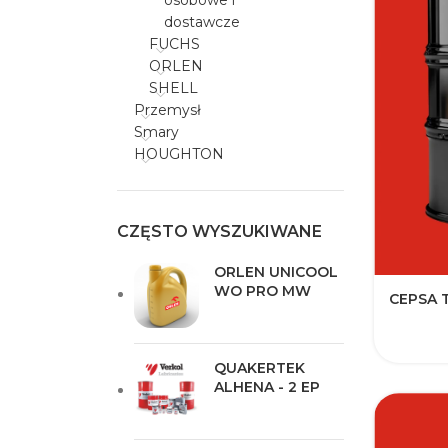
osobowe i
dostawcze
FUCHS
ORLEN
SHELL
Przemysł
Smary
HOUGHTON
CZĘSTO WYSZUKIWANE
ORLEN UNICOOL
WO PRO MW
CEPSA T
QUAKERTEK
ALHENA - 2 EP