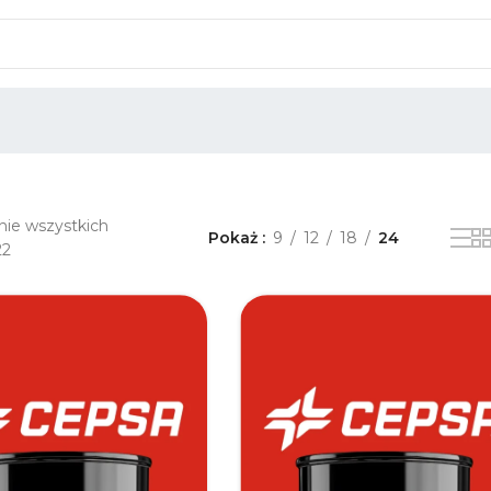
nie wszystkich
Pokaż
9
12
18
24
22