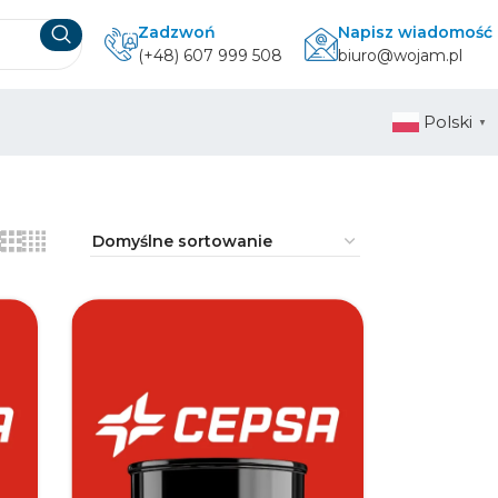
Zadzwoń
Napisz wiadomość
(+48) 607 999 508
biuro@wojam.pl
Polski
▼