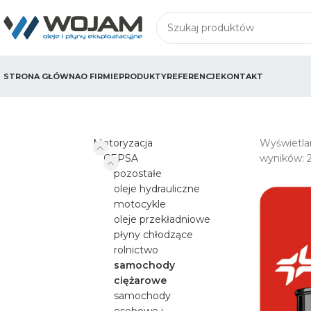
STRONA GŁÓWNA
O FIRMIE
PRODUKTY
REFERENCJE
KONTAKT
Motoryzacja
Wyświetla
CEPSA
wyników: 
pozostałe
oleje hydrauliczne
motocykle
oleje przekładniowe
płyny chłodzące
rolnictwo
samochody
ciężarowe
samochody