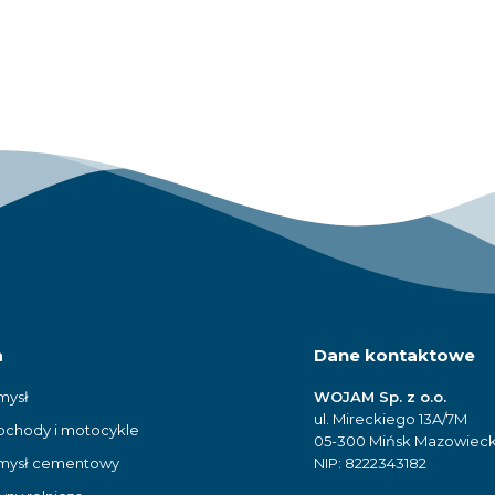
a
Dane kontaktowe
mysł
WOJAM Sp. z o.o.
ul. Mireckiego 13A/7M
chody i motocykle
05-300 Mińsk Mazowieck
mysł cementowy
NIP: 8222343182