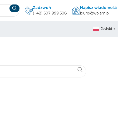
Zadzwoń
Napisz wiadomość
(+48) 607 999 508
biuro@wojam.pl
Polski
▼