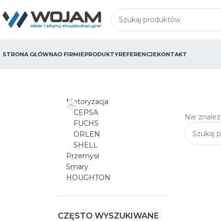
STRONA GŁÓWNA
O FIRMIE
PRODUKTY
REFERENCJE
KONTAKT
Motoryzacja
CEPSA
Nie znalez
FUCHS
ORLEN
SHELL
Przemysł
Smary
HOUGHTON
CZĘSTO WYSZUKIWANE