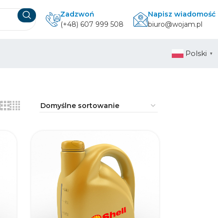
Zadzwoń
Napisz wiadomość
(+48) 607 999 508
biuro@wojam.pl
Polski
▼