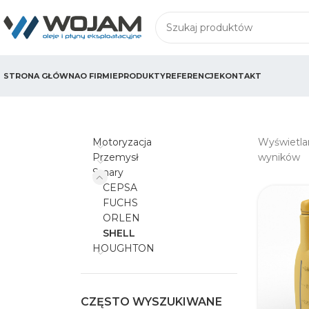
STRONA GŁÓWNA
O FIRMIE
PRODUKTY
REFERENCJE
KONTAKT
Motoryzacja
Wyświetlan
Przemysł
wyników
Smary
CEPSA
FUCHS
ORLEN
SHELL
HOUGHTON
CZĘSTO WYSZUKIWANE