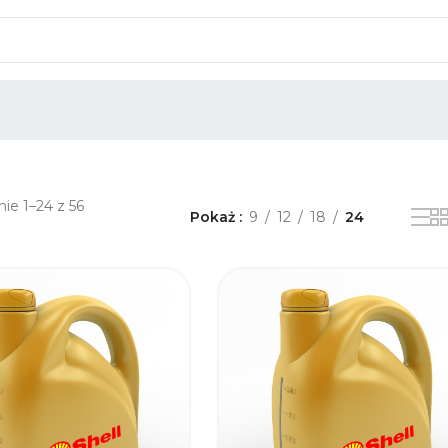
ie 1–24 z 56
Pokaż
9
12
18
24