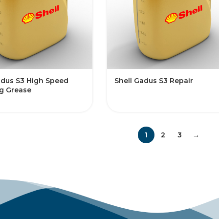
adus S3 High Speed
Shell Gadus S3 Repair
g Grease
1
2
3
→