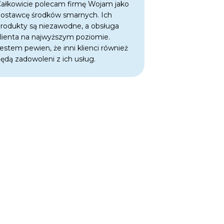
ałkowicie polecam firmę Wojam jako
Jako klient, d
ostawcę środków smarnych. Ich
oferowanych ś
rodukty są niezawodne, a obsługa
one skuteczne
lienta na najwyższym poziomie.
przekłada się n
estem pewien, że inni klienci również
dłuższą żywot
ędą zadowoleni z ich usług.
muszę martwić
przestoje czy 
środki smarne
w doskonałej k