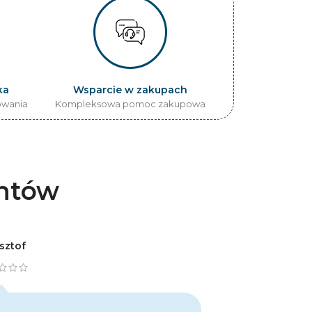
ka
Wsparcie w zakupach
owania
Kompleksowa pomoc zakupowa
entów
sztof
Tomasz