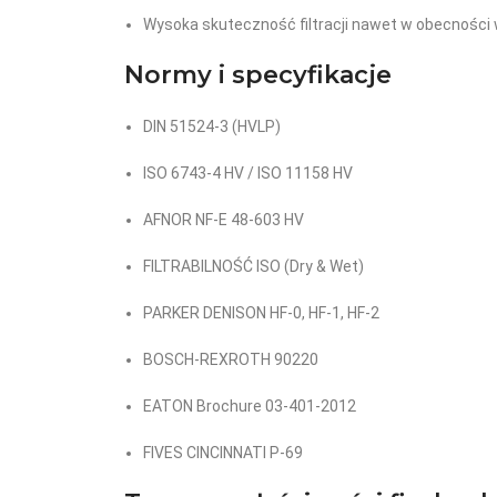
Wysoka skuteczność filtracji nawet w obecności 
Normy i specyfikacje
DIN 51524-3 (HVLP)
ISO 6743-4 HV / ISO 11158 HV
AFNOR NF-E 48-603 HV
FILTRABILNOŚĆ ISO (Dry & Wet)
PARKER DENISON HF-0, HF-1, HF-2
BOSCH-REXROTH 90220
EATON Brochure 03-401-2012
FIVES CINCINNATI P-69