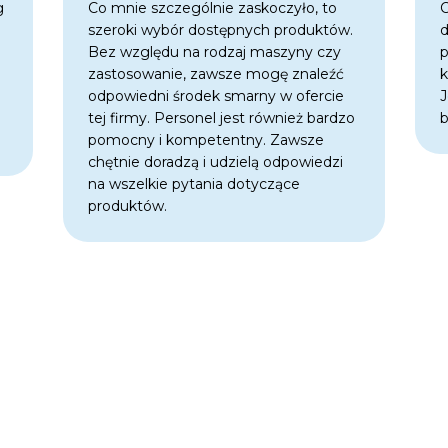
g
Co mnie szczególnie zaskoczyło, to
C
szeroki wybór dostępnych produktów.
d
j
Bez względu na rodzaj maszyny czy
p
zastosowanie, zawsze mogę znaleźć
k
odpowiedni środek smarny w ofercie
J
tej firmy. Personel jest również bardzo
b
pomocny i kompetentny. Zawsze
chętnie doradzą i udzielą odpowiedzi
na wszelkie pytania dotyczące
produktów.