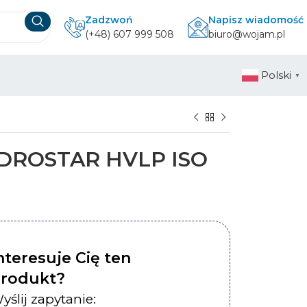
Zadzwoń
Napisz wiadomość
(+48) 607 999 508
biuro@wojam.pl
Polski
▼
DROSTAR HVLP ISO
nteresuje Cię ten
rodukt?
yślij zapytanie: