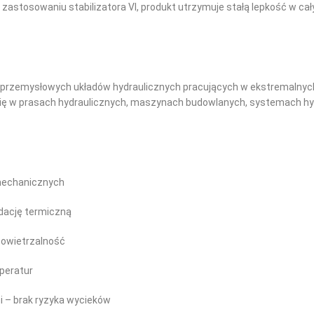
ęki zastosowaniu stabilizatora VI, produkt utrzymuje stałą lepkość w 
 przemysłowych układów hydraulicznych pracujących w ekstremalnyc
a się w prasach hydraulicznych, maszynach budowlanych, systemach 
mechanicznych
adację termiczną
powietrzalność
peratur
i – brak ryzyka wycieków