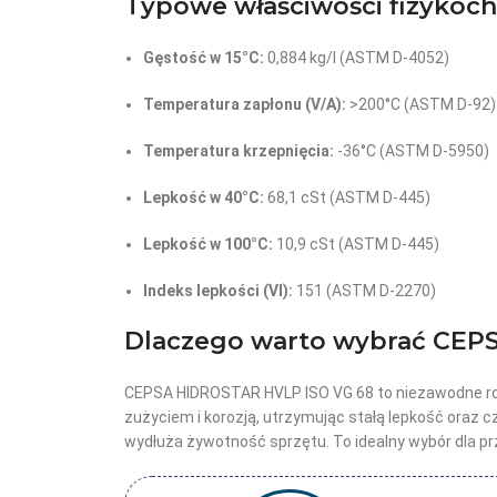
Typowe właściwości fizykoch
Gęstość w 15°C:
0,884 kg/l (ASTM D-4052)
Temperatura zapłonu (V/A):
>200°C (ASTM D-92)
Temperatura krzepnięcia:
-36°C (ASTM D-5950)
Lepkość w 40°C:
68,1 cSt (ASTM D-445)
Lepkość w 100°C:
10,9 cSt (ASTM D-445)
Indeks lepkości (VI):
151 (ASTM D-2270)
Dlaczego warto wybrać CEP
CEPSA HIDROSTAR HVLP ISO VG 68 to niezawodne roz
zużyciem i korozją, utrzymując stałą lepkość oraz 
wydłuża żywotność sprzętu. To idealny wybór dla pr