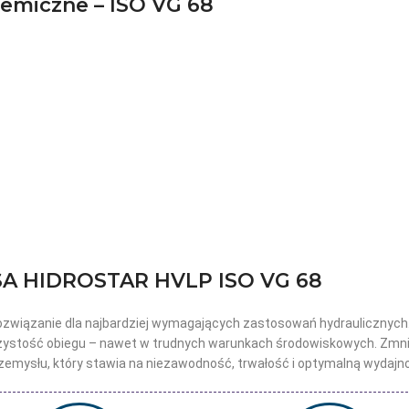
emiczne – ISO VG 68
SA HIDROSTAR HVLP ISO VG 68
wiązanie dla najbardziej wymagających zastosowań hydraulicznych. O
czystość obiegu – nawet w trudnych warunkach środowiskowych. Zmniejs
zemysłu, który stawia na niezawodność, trwałość i optymalną wydajn