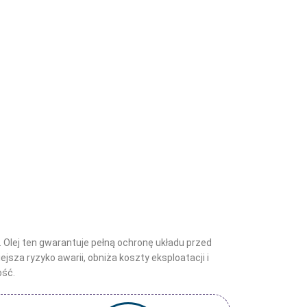
lej ten gwarantuje pełną ochronę układu przed
za ryzyko awarii, obniża koszty eksploatacji i
ość.