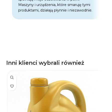
Maszyny i urządzenia, które smaruję tymi
o
produktami, działają płynnie i niezawodnie.
f
p
d
p
Inni klienci wybrali również