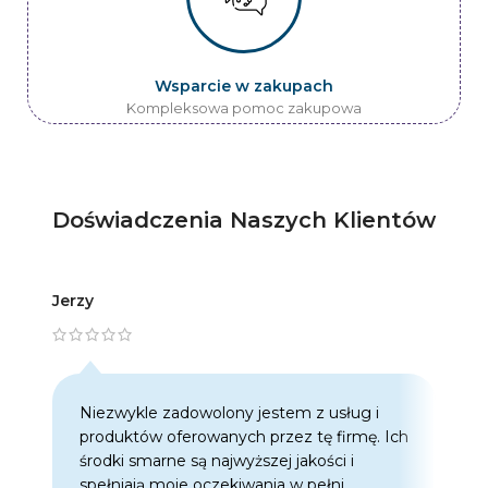
Wsparcie w zakupach
Kompleksowa pomoc zakupowa
Doświadczenia Naszych Klientów
Jerzy
Artur
Niezwykle zadowolony jestem z usług i
C
produktów oferowanych przez tę firmę. Ich
w
środki smarne są najwyższej jakości i
w
spełniają moje oczekiwania w pełni.
z