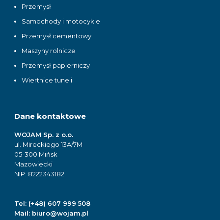
Przemysł
Samochody i motocykle
Przemysł cementowy
Maszyny rolnicze
Przemysł papierniczy
Wiertnice tuneli
Dane kontaktowe
WOJAM Sp. z o.o.
ul. Mireckiego 13A/7M
05-300 Mińsk
Mazowiecki
NIP: 8222343182
Tel:
(+48) 607 999 508
Mail:
biuro@wojam.pl