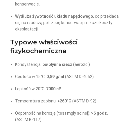
konserwację.
Wydłuża żywotność układu napędowego
, co przekłada
się na rzadszą potrzebę konserwacji i niższe koszty
eksploatacji.
Typowe właściwości
fizykochemiczne
Konsystencja:
półpłynna ciecz
(aerozol)
Gęstość w 15°C:
0,89 g/ml
(ASTM D-4052)
Lepkość w 20°C:
7000 cP
Temperatura zapłonu:
>260°C
(ASTM D-92)
Odporność na korozję (test mgły solnej):
>6 godz.
(ASTM B-117)