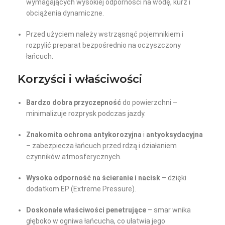
wymagających wysokiej odporności na wodę, kurz i
obciążenia dynamiczne.
Przed użyciem należy wstrząsnąć pojemnikiem i
rozpylić preparat bezpośrednio na oczyszczony
łańcuch.
Korzyści i właściwości
Bardzo dobra przyczepność
do powierzchni –
minimalizuje rozprysk podczas jazdy.
Znakomita ochrona antykorozyjna
i
antyoksydacyjna
– zabezpiecza łańcuch przed rdzą i działaniem
czynników atmosferycznych.
Wysoka odporność na ścieranie i nacisk
– dzięki
dodatkom EP (Extreme Pressure).
Doskonałe właściwości penetrujące
– smar wnika
głęboko w ogniwa łańcucha, co ułatwia jego