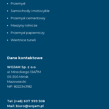
Przemysł
Samochody i motocykle
Przemysł cementowy
Maszyny rolnicze
Przemysł papierniczy
Wiertnice tuneli
Dane kontaktowe
WOJAM Sp. z o.o.
ul. Mireckiego 13A/7M
05-300 Mińsk
Mazowiecki
NIP: 8222343182
Tel:
(+48) 607 999 508
Mail:
biuro@wojam.pl