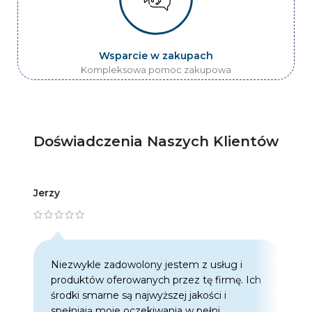
Wsparcie w zakupach
Kompleksowa pomoc zakupowa
Doświadczenia Naszych Klientów
Jerzy
Artur
Niezwykle zadowolony jestem z usług i
C
produktów oferowanych przez tę firmę. Ich
w
środki smarne są najwyższej jakości i
w
spełniają moje oczekiwania w pełni.
z