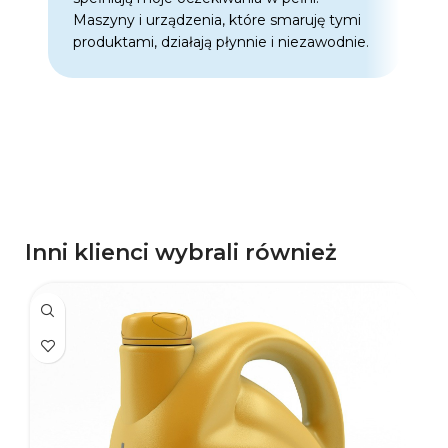
Maszyny i urządzenia, które smaruję tymi
o
produktami, działają płynnie i niezawodnie.
f
p
d
p
Inni klienci wybrali również