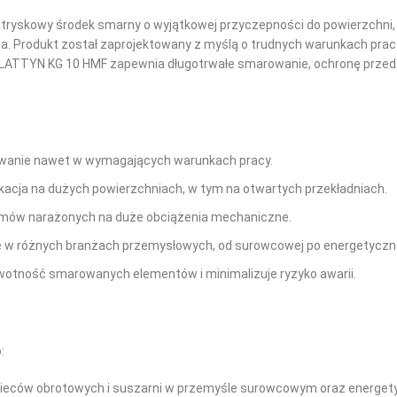
tryskowy środek smarny o wyjątkowej przyczepności do powierzchni, 
. Produkt został zaprojektowany z myślą o trudnych warunkach pra
LATTYN KG 10 HMF zapewnia długotrwałe smarowanie, ochronę przed zu
wanie nawet w wymagających warunkach pracy.
kacja na dużych powierzchniach, w tym na otwartych przekładniach.
zmów narażonych na duże obciążenia mechaniczne.
 w różnych branżach przemysłowych, od surowcowej po energetyczn
otność smarowanych elementów i minimalizuje ryzyko awarii.
:
pieców obrotowych i suszarni w przemyśle surowcowym oraz energet