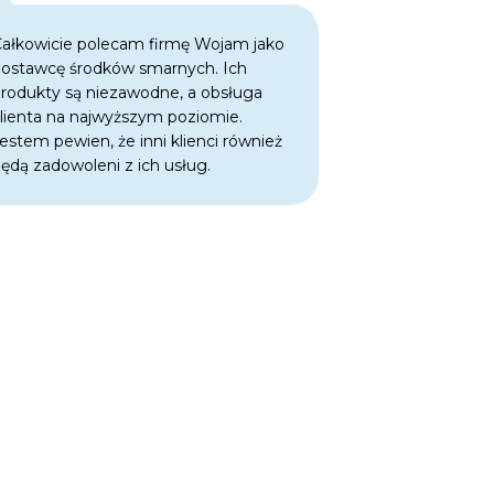
ałkowicie polecam firmę Wojam jako
Jako klient, d
ostawcę środków smarnych. Ich
oferowanych ś
rodukty są niezawodne, a obsługa
one skuteczne
lienta na najwyższym poziomie.
przekłada się n
estem pewien, że inni klienci również
dłuższą żywot
ędą zadowoleni z ich usług.
muszę martwić
przestoje czy 
środki smarne
w doskonałej k