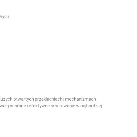
wych.
dużych otwartych przekładniach i mechanizmach
rwałą ochronę i efektywne smarowanie w najbardziej