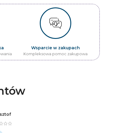
ka
Wsparcie w zakupach
owania
Kompleksowa pomoc zakupowa
entów
sztof
Tomasz