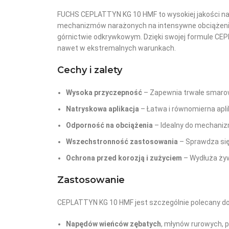
FUCHS CEPLATTYN KG 10 HMF to wysokiej jakości na
mechanizmów narażonych na intensywne obciążenia
górnictwie odkrywkowym. Dzięki swojej formule CEP
nawet w ekstremalnych warunkach.
Cechy i zalety
Wysoka przyczepność
– Zapewnia trwałe smaro
Natryskowa aplikacja
– Łatwa i równomierna apli
Odporność na obciążenia
– Idealny do mechani
Wszechstronność zastosowania
– Sprawdza się
Ochrona przed korozją i zużyciem
– Wydłuża żyw
Zastosowanie
CEPLATTYN KG 10 HMF jest szczególnie polecany do
Napędów wieńców zębatych
, młynów rurowych, 