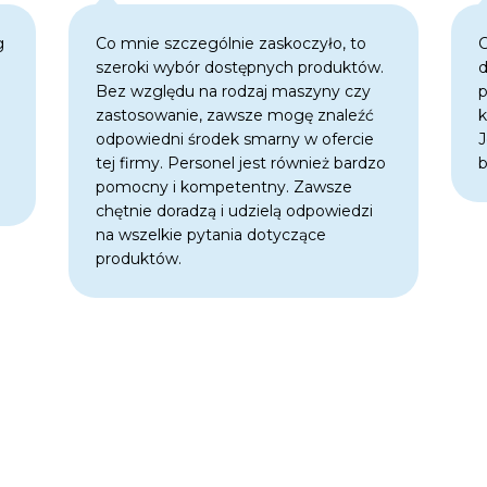
g
Co mnie szczególnie zaskoczyło, to
C
szeroki wybór dostępnych produktów.
d
j
Bez względu na rodzaj maszyny czy
p
zastosowanie, zawsze mogę znaleźć
k
odpowiedni środek smarny w ofercie
J
tej firmy. Personel jest również bardzo
b
pomocny i kompetentny. Zawsze
chętnie doradzą i udzielą odpowiedzi
na wszelkie pytania dotyczące
produktów.