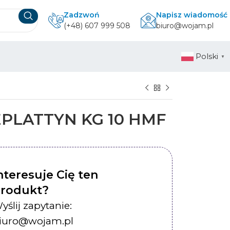
Zadzwoń
Napisz wiadomość
(+48) 607 999 508
biuro@wojam.pl
Polski
▼
PLATTYN KG 10 HMF
nteresuje Cię ten
rodukt?
yślij zapytanie:
iuro@wojam.pl