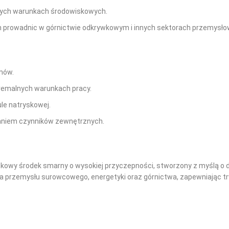
dnych warunkach środowiskowych.
prowadnic w górnictwie odkrywkowym i innych sektorach przemysło
mów.
tremalnych warunkach pracy.
ule natryskowej.
ałaniem czynników zewnętrznych.
owy środek smarny o wysokiej przyczepności, stworzony z myślą o 
la przemysłu surowcowego, energetyki oraz górnictwa, zapewniając t