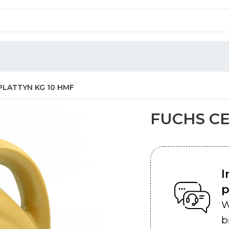
PLATTYN KG 10 HMF
FUCHS CE
I
p
W
b