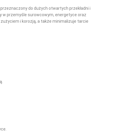
przeznaczony do dużych otwartych przekładni i
cy w przemyśle surowcowym, energetyce oraz
życiem i korozją, a także minimalizuje tarcie
ą.
yce.