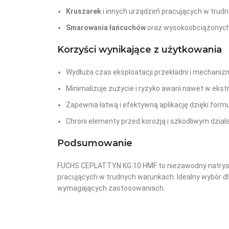
Kruszarek
i innych urządzeń pracujących w tru
Smarowania łańcuchów
oraz wysokoobciążonych 
Korzyści wynikające z użytkowania
Wydłuża czas eksploatacji przekładni i mechaniz
Minimalizuje zużycie i ryzyko awarii nawet w eks
Zapewnia łatwą i efektywną aplikację dzięki form
Chroni elementy przed korozją i szkodliwym dzi
Podsumowanie
FUCHS CEPLATTYN KG 10 HMF to niezawodny natrysk
pracujących w trudnych warunkach. Idealny wybór d
wymagających zastosowaniach.