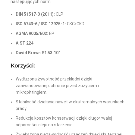
następujących norm:
DIN 51517-3 (2011):
CLP
ISO 6743-6 / ISO 12925-1:
CKC/CKD
AGMA 9005/E02:
EP
AIST 224
David Brown S1 53.101
Korzyści:
Wydłużona żywotność przekładni dzięki
zaawansowanej ochronie przed zużyciem i
mikropittingiem.
Stabilność działania nawet w ekstremalnych warunkach
pracy.
Redukcja kosztów konserwacji dzięki długotrwałej
odporności oleju na starzenie.
Zwiększona niezawodność urządzeń dzięki skutecznej