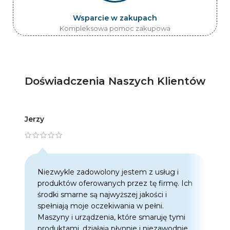
Wsparcie w zakupach
Kompleksowa pomoc zakupowa
Doświadczenia Naszych Klientów
Jerzy
Artur
Niezwykle zadowolony jestem z usług i
C
produktów oferowanych przez tę firmę. Ich
w
środki smarne są najwyższej jakości i
w
spełniają moje oczekiwania w pełni.
z
Maszyny i urządzenia, które smaruję tymi
o
produktami, działają płynnie i niezawodnie.
f