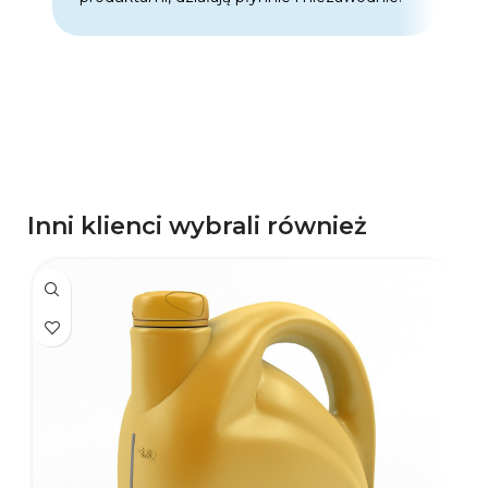
p
d
p
Inni klienci wybrali również