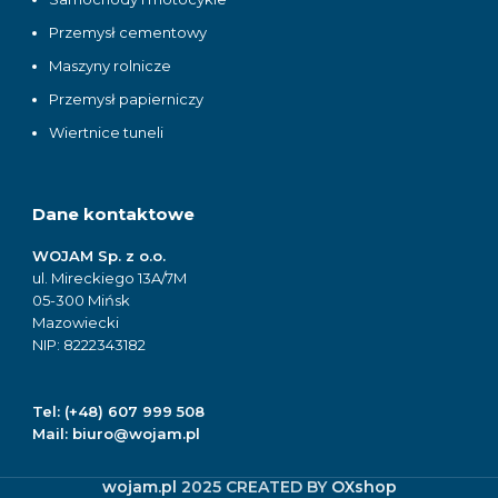
Przemysł cementowy
Maszyny rolnicze
Przemysł papierniczy
Wiertnice tuneli
Dane kontaktowe
WOJAM Sp. z o.o.
ul. Mireckiego 13A/7M
05-300 Mińsk
Mazowiecki
NIP: 8222343182
Tel:
(+48) 607 999 508
Mail:
biuro@wojam.pl
wojam.pl
2025 CREATED BY
OXshop