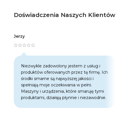
Doświadczenia Naszych Klientów
Jerzy
Artur
Niezwykle zadowolony jestem z usług i
C
produktów oferowanych przez tę firmę. Ich
w
środki smarne są najwyższej jakości i
w
spełniają moje oczekiwania w pełni.
z
Maszyny i urządzenia, które smaruję tymi
o
produktami, działają płynnie i niezawodnie.
f
p
d
p