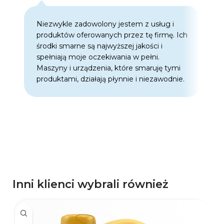
Niezwykle zadowolony jestem z usług i
C
produktów oferowanych przez tę firmę. Ich
w
środki smarne są najwyższej jakości i
w
spełniają moje oczekiwania w pełni.
z
Maszyny i urządzenia, które smaruję tymi
o
produktami, działają płynnie i niezawodnie.
f
p
d
p
Inni klienci wybrali również