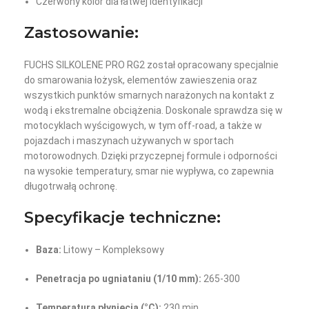
Czerwony kolor dla łatwej identyfikacji
Zastosowanie:
FUCHS SILKOLENE PRO RG2 został opracowany specjalnie
do smarowania łożysk, elementów zawieszenia oraz
wszystkich punktów smarnych narażonych na kontakt z
wodą i ekstremalne obciążenia. Doskonale sprawdza się w
motocyklach wyścigowych, w tym off-road, a także w
pojazdach i maszynach używanych w sportach
motorowodnych. Dzięki przyczepnej formule i odporności
na wysokie temperatury, smar nie wypływa, co zapewnia
długotrwałą ochronę.
Specyfikacje techniczne:
Baza:
Litowy – Kompleksowy
Penetracja po ugniataniu (1/10 mm):
265-300
Temperatura płynięcia (°C):
230 min.