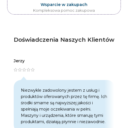
Wsparcie w zakupach
Kompleksowa pomoc zakupowa
Doświadczenia Naszych Klientów
Jerzy
Artur
Niezwykle zadowolony jestem z usług i
C
produktów oferowanych przez tę firmę. Ich
w
środki smarne są najwyższej jakości i
w
spełniają moje oczekiwania w pełni.
z
Maszyny i urządzenia, które smaruję tymi
o
produktami, działają płynnie i niezawodnie.
f