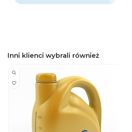
p
d
p
Inni klienci wybrali również