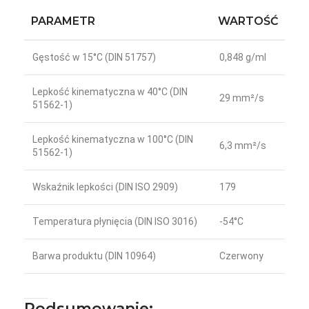
PARAMETR
WARTOŚĆ
Gęstość w 15°C (DIN 51757)
0,848 g/ml
Lepkość kinematyczna w 40°C (DIN
29 mm²/s
51562-1)
Lepkość kinematyczna w 100°C (DIN
6,3 mm²/s
51562-1)
Wskaźnik lepkości (DIN ISO 2909)
179
Temperatura płynięcia (DIN ISO 3016)
-54°C
Barwa produktu (DIN 10964)
Czerwony
Podsumowanie: