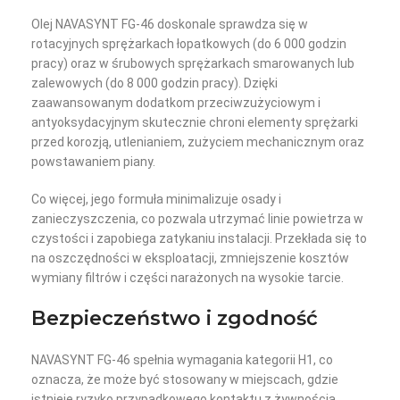
Olej NAVASYNT FG-46 doskonale sprawdza się w
rotacyjnych sprężarkach łopatkowych (do 6 000 godzin
pracy) oraz w śrubowych sprężarkach smarowanych lub
zalewowych (do 8 000 godzin pracy). Dzięki
zaawansowanym dodatkom przeciwzużyciowym i
antyoksydacyjnym skutecznie chroni elementy sprężarki
przed korozją, utlenianiem, zużyciem mechanicznym oraz
powstawaniem piany.
Co więcej, jego formuła minimalizuje osady i
zanieczyszczenia, co pozwala utrzymać linie powietrza w
czystości i zapobiega zatykaniu instalacji. Przekłada się to
na oszczędności w eksploatacji, zmniejszenie kosztów
wymiany filtrów i części narażonych na wysokie tarcie.
Bezpieczeństwo i zgodność
NAVASYNT FG-46 spełnia wymagania kategorii H1, co
oznacza, że może być stosowany w miejscach, gdzie
istnieje ryzyko przypadkowego kontaktu z żywnością.