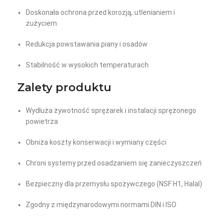
Doskonała ochrona przed korozją, utlenianiem i
zużyciem
Redukcja powstawania piany i osadów
Stabilność w wysokich temperaturach
Zalety produktu
Wydłuża żywotność sprężarek i instalacji sprężonego
powietrza
Obniża koszty konserwacji i wymiany części
Chroni systemy przed osadzaniem się zanieczyszczeń
Bezpieczny dla przemysłu spożywczego (NSF H1, Halal)
Zgodny z międzynarodowymi normami DIN i ISO