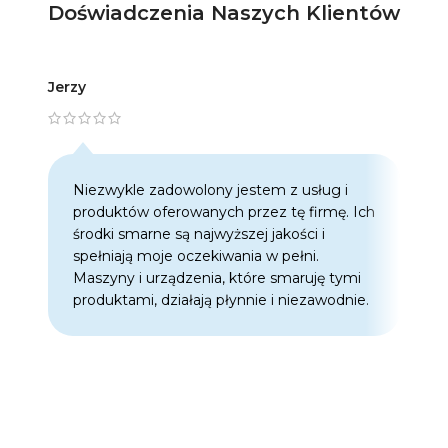
Doświadczenia Naszych Klientów
Jerzy
Artur
Niezwykle zadowolony jestem z usług i
C
produktów oferowanych przez tę firmę. Ich
w
środki smarne są najwyższej jakości i
w
spełniają moje oczekiwania w pełni.
z
Maszyny i urządzenia, które smaruję tymi
o
produktami, działają płynnie i niezawodnie.
f
p
d
p