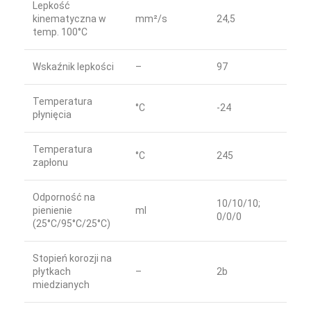
Lepkość
kinematyczna w
mm²/s
24,5
temp. 100°C
Wskaźnik lepkości
–
97
Temperatura
°C
-24
płynięcia
Temperatura
°C
245
zapłonu
Odporność na
10/10/10;
pienienie
ml
0/0/0
(25°C/95°C/25°C)
Stopień korozji na
płytkach
–
2b
miedzianych