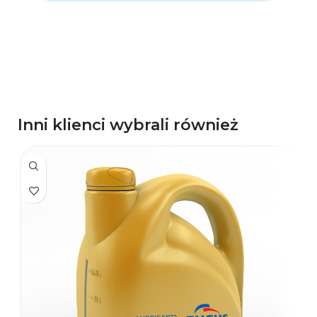
d
p
Inni klienci wybrali również