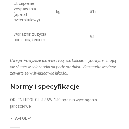
Obciążenie
zespawania
kg
315
(aparat
czterokulowy)
Wskaźnik zużycia
–
54
pod obciążeniem
Uwaga: Powyższe parametry są wartościami typowymi i mogą
się różnić w zależności od partii produktu. Szczegółowe dane
zawarte są w świadectwie jakości.
Normy i specyfikacje
ORLEN HIPOL GL-4 85W-140 spełnia wymagania
jakościowe:
API GL-4