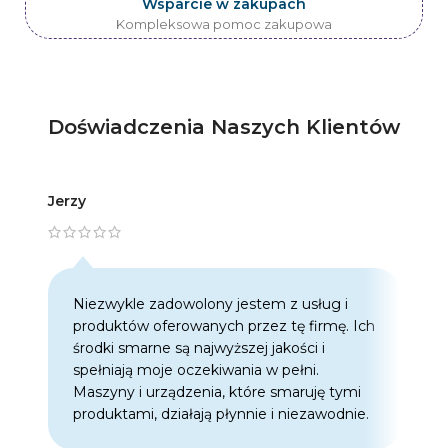
Wsparcie w zakupach
Kompleksowa pomoc zakupowa
Doświadczenia Naszych Klientów
Jerzy
Artur
Niezwykle zadowolony jestem z usług i
C
produktów oferowanych przez tę firmę. Ich
w
środki smarne są najwyższej jakości i
w
spełniają moje oczekiwania w pełni.
z
Maszyny i urządzenia, które smaruję tymi
o
produktami, działają płynnie i niezawodnie.
f
p