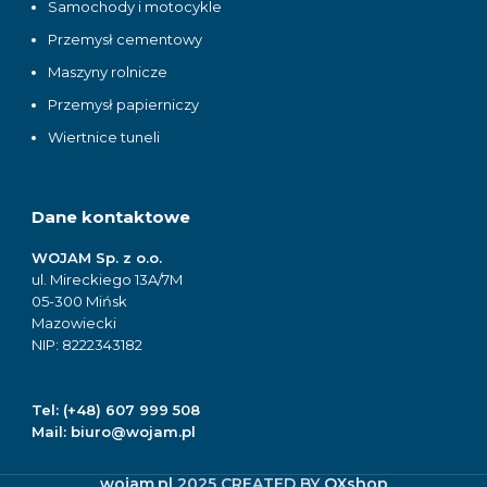
Samochody i motocykle
Przemysł cementowy
Maszyny rolnicze
Przemysł papierniczy
Wiertnice tuneli
Dane kontaktowe
WOJAM Sp. z o.o.
ul. Mireckiego 13A/7M
05-300 Mińsk
Mazowiecki
NIP: 8222343182
Tel:
(+48) 607 999 508
Mail:
biuro@wojam.pl
wojam.pl
2025 CREATED BY
OXshop