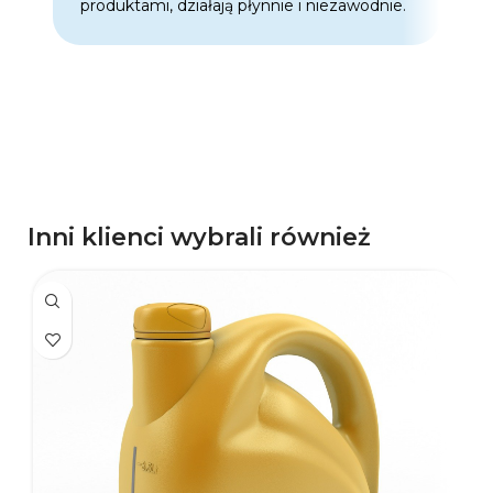
produktami, działają płynnie i niezawodnie.
f
p
d
p
Inni klienci wybrali również