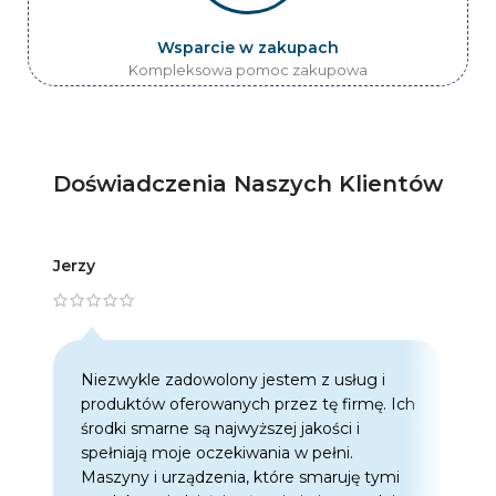
Wsparcie w zakupach
Kompleksowa pomoc zakupowa
Doświadczenia Naszych Klientów
Jerzy
Artur
Niezwykle zadowolony jestem z usług i
C
produktów oferowanych przez tę firmę. Ich
w
środki smarne są najwyższej jakości i
w
spełniają moje oczekiwania w pełni.
z
Maszyny i urządzenia, które smaruję tymi
o