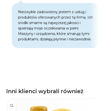
Niezwykle zadowolony jestem z usług i
C
produktów oferowanych przez tę firmę. Ich
w
środki smarne są najwyższej jakości i
w
spełniają moje oczekiwania w pełni.
z
Maszyny i urządzenia, które smaruję tymi
o
produktami, działają płynnie i niezawodnie.
f
p
d
p
Inni klienci wybrali również