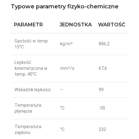
Typowe parametry fizyko-chemiczne
PARAMETR
JEDNOSTKA
WARTOŚĆ
Gęstość w temp.
kg/m³
886,2
15°C
Lepkość
kinematyczna w
mm²/s
67,6
temp. 40°C
Wskaźnik lepkości
–
99
Temperatura
°C
-30
płynięcia
Temperatura
°C
232
zapłonu