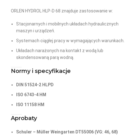
ORLEN HYDROL HLP-D 68 znajduje zastosowanie w:
Stacjonarnych i mobilnych układach hydraulicznych
maszyn i urządzeń.
Systemach ciągłej pracy w wymagających warunkach.
Układach narażonych na kontakt z wodą lub
skondensowaną parą wodną.
Normy i specyfikacje
DIN 51524-2 HLPD
ISO 6743-4 HM
ISO 11158 HM
Aprobaty
Schuler – Müller Weingarten DT55006 (VG: 46, 68)