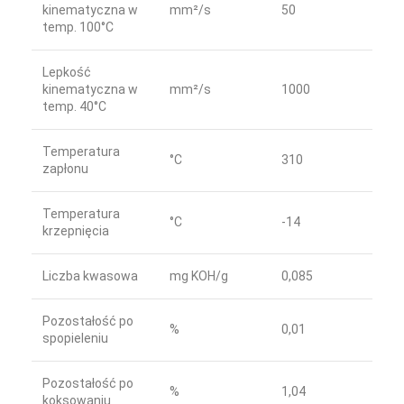
kinematyczna w
mm²/s
50
temp. 100°C
Lepkość
kinematyczna w
mm²/s
1000
temp. 40°C
Temperatura
°C
310
zapłonu
Temperatura
°C
-14
krzepnięcia
Liczba kwasowa
mg KOH/g
0,085
Pozostałość po
%
0,01
spopieleniu
Pozostałość po
%
1,04
koksowaniu