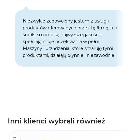
Niezwykle zadowolony jestem z usług i
C
produktów oferowanych przez tę firmę. Ich
w
środki smarne są najwyższej jakości i
w
spełniają moje oczekiwania w pełni.
z
Maszyny i urządzenia, które smaruję tymi
o
produktami, działają płynnie i niezawodnie.
f
p
d
p
Inni klienci wybrali również