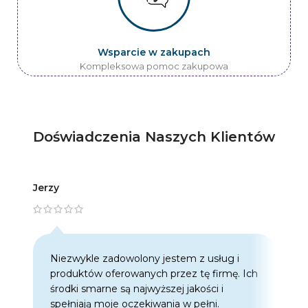
Wsparcie w zakupach
Kompleksowa pomoc zakupowa
Doświadczenia Naszych Klientów
Jerzy
Artur
Niezwykle zadowolony jestem z usług i
C
produktów oferowanych przez tę firmę. Ich
w
środki smarne są najwyższej jakości i
w
spełniają moje oczekiwania w pełni.
z