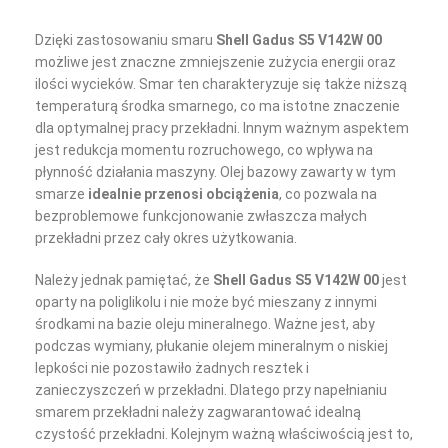
Dzięki zastosowaniu smaru
Shell Gadus S5 V142W 00
możliwe jest znaczne zmniejszenie zużycia energii oraz
ilości wycieków. Smar ten charakteryzuje się także niższą
temperaturą środka smarnego, co ma istotne znaczenie
dla optymalnej pracy przekładni. Innym ważnym aspektem
jest redukcja momentu rozruchowego, co wpływa na
płynność działania maszyny. Olej bazowy zawarty w tym
smarze
idealnie przenosi obciążenia
, co pozwala na
bezproblemowe funkcjonowanie zwłaszcza małych
przekładni przez cały okres użytkowania.
Należy jednak pamiętać, że
Shell Gadus S5 V142W 00
jest
oparty na poliglikolu i nie może być mieszany z innymi
środkami na bazie oleju mineralnego. Ważne jest, aby
podczas wymiany, płukanie olejem mineralnym o niskiej
lepkości nie pozostawiło żadnych resztek i
zanieczyszczeń w przekładni. Dlatego przy napełnianiu
smarem przekładni należy zagwarantować idealną
czystość przekładni. Kolejnym ważną właściwością jest to,