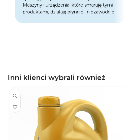
Maszyny i urządzenia, które smaruję tymi
o
produktami, działają płynnie i niezawodnie.
f
p
d
p
Inni klienci wybrali również