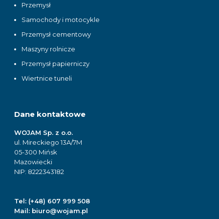
Przemysł
Samochody i motocykle
Przemysł cementowy
Maszyny rolnicze
Przemysł papierniczy
Wiertnice tuneli
Dane kontaktowe
WOJAM Sp. z o.o.
ul. Mireckiego 13A/7M
05-300 Mińsk
Mazowiecki
NIP: 8222343182
Tel:
(+48) 607 999 508
Mail:
biuro@wojam.pl