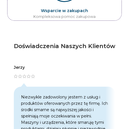
Wsparcie w zakupach
Kompleksowa pomoc zakupowa
Doświadczenia Naszych Klientów
Jerzy
Artur
Niezwykle zadowolony jestem z usług i
C
produktów oferowanych przez tę firmę. Ich
w
środki smarne są najwyższej jakości i
w
spełniają moje oczekiwania w pełni.
z
Maszyny i urządzenia, które smaruję tymi
o
produktami, działają płynnie i niezawodnie.
f