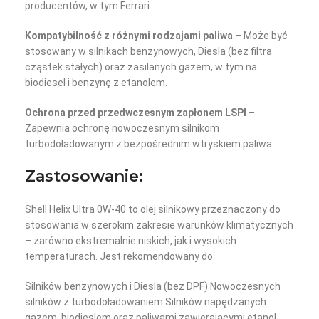
producentów, w tym Ferrari.
Kompatybilność z różnymi rodzajami paliwa
– Może być
stosowany w silnikach benzynowych, Diesla (bez filtra
cząstek stałych) oraz zasilanych gazem, w tym na
biodiesel i benzynę z etanolem.
Ochrona przed przedwczesnym zapłonem LSPI
–
Zapewnia ochronę nowoczesnym silnikom
turbodoładowanym z bezpośrednim wtryskiem paliwa.
Zastosowanie:
Shell Helix Ultra 0W-40 to olej silnikowy przeznaczony do
stosowania w szerokim zakresie warunków klimatycznych
– zarówno ekstremalnie niskich, jak i wysokich
temperaturach. Jest rekomendowany do:
Silników benzynowych i Diesla (bez DPF) Nowoczesnych
silników z turbodoładowaniem Silników napędzanych
gazem, biodieslem oraz paliwami zawierającymi etanol