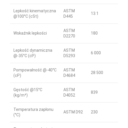
Lepkość kinematyczna
ASTM
13.1
@100°C (cSt)
D445
ASTM
Wskaźnik lepkości
180
D2270
Lepkość dynamiczna
ASTM
6 000
@-35°C (cP)
D5293
Pompowalność @-40°C
ASTM
28 500
(cP)
D4684
Gęstość @15°C
ASTM
839
(kg/m³)
D4052
Temperatura zapłonu
ASTM D92
230
(°C)