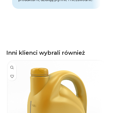
p
d
p
Inni klienci wybrali również