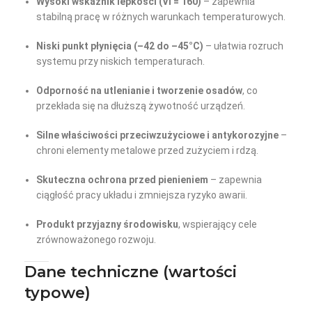
Wysoki wskaźnik lepkości (VI = 160)
– zapewnia
stabilną pracę w różnych warunkach temperaturowych.
Niski punkt płynięcia (–42 do –45°C)
– ułatwia rozruch
systemu przy niskich temperaturach.
Odporność na utlenianie i tworzenie osadów
, co
przekłada się na dłuższą żywotność urządzeń.
Silne właściwości przeciwzużyciowe i antykorozyjne
–
chroni elementy metalowe przed zużyciem i rdzą.
Skuteczna ochrona przed pienieniem
– zapewnia
ciągłość pracy układu i zmniejsza ryzyko awarii.
Produkt przyjazny środowisku
, wspierający cele
zrównoważonego rozwoju.
Dane techniczne (wartości
typowe)