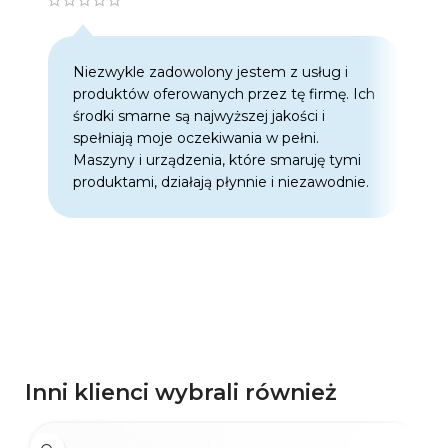
Niezwykle zadowolony jestem z usług i
C
produktów oferowanych przez tę firmę. Ich
w
środki smarne są najwyższej jakości i
w
spełniają moje oczekiwania w pełni.
z
Maszyny i urządzenia, które smaruję tymi
o
produktami, działają płynnie i niezawodnie.
f
p
d
p
Inni klienci wybrali również