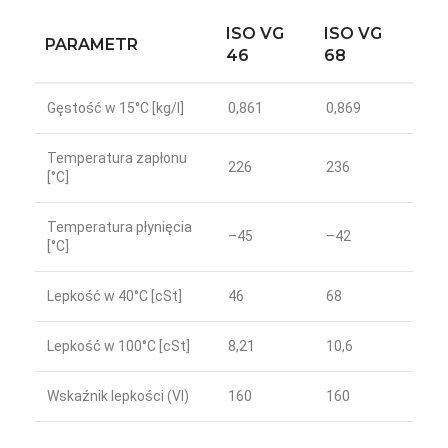
ISO VG
ISO VG
PARAMETR
46
68
Gęstość w 15°C [kg/l]
0,861
0,869
Temperatura zapłonu
226
236
[°C]
Temperatura płynięcia
–45
–42
[°C]
Lepkość w 40°C [cSt]
46
68
Lepkość w 100°C [cSt]
8,21
10,6
Wskaźnik lepkości (VI)
160
160