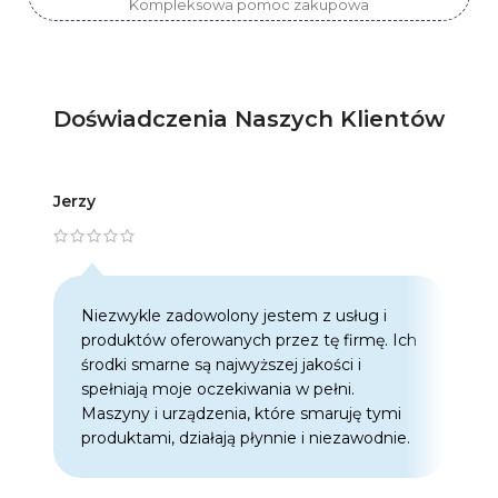
Kompleksowa pomoc zakupowa
Doświadczenia Naszych Klientów
Jerzy
Artur
Niezwykle zadowolony jestem z usług i
C
produktów oferowanych przez tę firmę. Ich
w
środki smarne są najwyższej jakości i
w
spełniają moje oczekiwania w pełni.
z
Maszyny i urządzenia, które smaruję tymi
o
produktami, działają płynnie i niezawodnie.
f
p
d