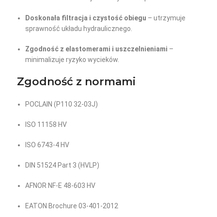
Doskonała filtracja i czystość obiegu
– utrzymuje
sprawność układu hydraulicznego.
Zgodność z elastomerami i uszczelnieniami
–
minimalizuje ryzyko wycieków.
Zgodność z normami
POCLAIN (P110 32-03J)
ISO 11158 HV
ISO 6743-4 HV
DIN 51524 Part 3 (HVLP)
AFNOR NF-E 48-603 HV
EATON Brochure 03-401-2012