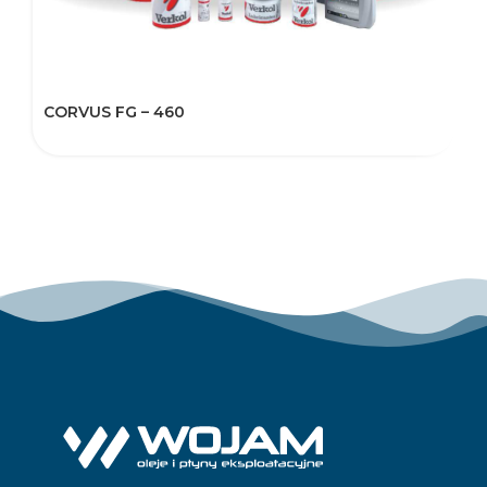
CORVUS FG – 460
V