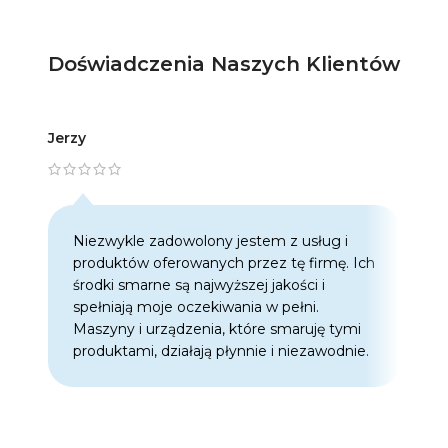
Doświadczenia Naszych Klientów
Jerzy
Artur
Niezwykle zadowolony jestem z usług i
C
produktów oferowanych przez tę firmę. Ich
w
środki smarne są najwyższej jakości i
w
spełniają moje oczekiwania w pełni.
z
Maszyny i urządzenia, które smaruję tymi
o
produktami, działają płynnie i niezawodnie.
f
p
d
p