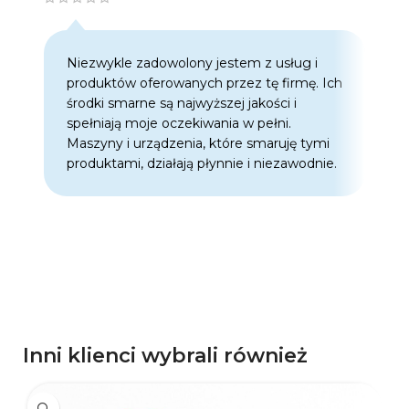
Niezwykle zadowolony jestem z usług i
C
produktów oferowanych przez tę firmę. Ich
w
środki smarne są najwyższej jakości i
w
spełniają moje oczekiwania w pełni.
z
Maszyny i urządzenia, które smaruję tymi
o
produktami, działają płynnie i niezawodnie.
f
p
d
p
Inni klienci wybrali również