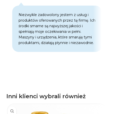
Niezwykle zadowolony jestem z usług i
C
produktów oferowanych przez tę firmę. Ich
w
środki smarne są najwyższej jakości i
w
spełniają moje oczekiwania w pełni.
z
Maszyny i urządzenia, które smaruję tymi
o
produktami, działają płynnie i niezawodnie.
f
p
d
p
Inni klienci wybrali również