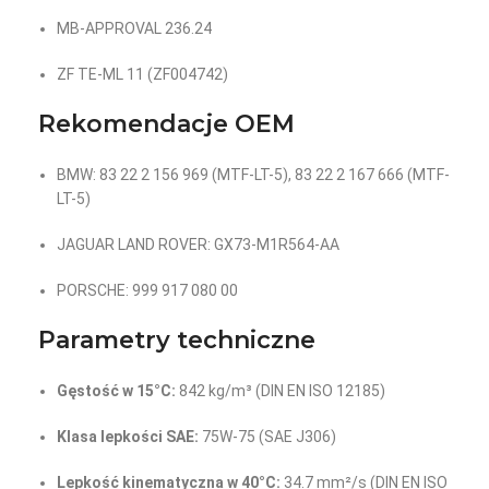
MB-APPROVAL 236.24
ZF TE-ML 11 (ZF004742)
Rekomendacje OEM
BMW: 83 22 2 156 969 (MTF-LT-5), 83 22 2 167 666 (MTF-
LT-5)
JAGUAR LAND ROVER: GX73-M1R564-AA
PORSCHE: 999 917 080 00
Parametry techniczne
Gęstość w 15°C:
842 kg/m³ (DIN EN ISO 12185)
Klasa lepkości SAE:
75W-75 (SAE J306)
Lepkość kinematyczna w 40°C:
34.7 mm²/s (DIN EN ISO