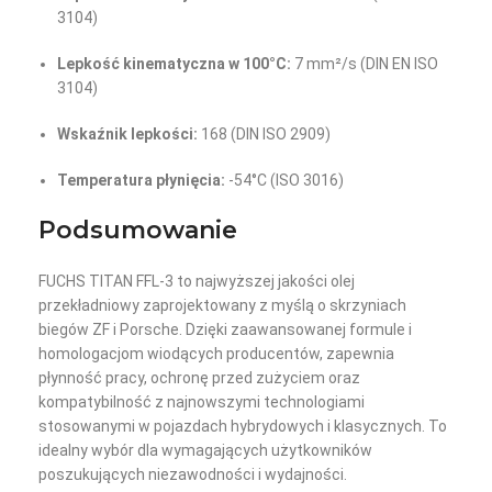
3104)
Lepkość kinematyczna w 100°C:
7 mm²/s (DIN EN ISO
3104)
Wskaźnik lepkości:
168 (DIN ISO 2909)
Temperatura płynięcia:
-54°C (ISO 3016)
Podsumowanie
FUCHS TITAN FFL-3 to najwyższej jakości olej
przekładniowy zaprojektowany z myślą o skrzyniach
biegów ZF i Porsche. Dzięki zaawansowanej formule i
homologacjom wiodących producentów, zapewnia
płynność pracy, ochronę przed zużyciem oraz
kompatybilność z najnowszymi technologiami
stosowanymi w pojazdach hybrydowych i klasycznych. To
idealny wybór dla wymagających użytkowników
poszukujących niezawodności i wydajności.