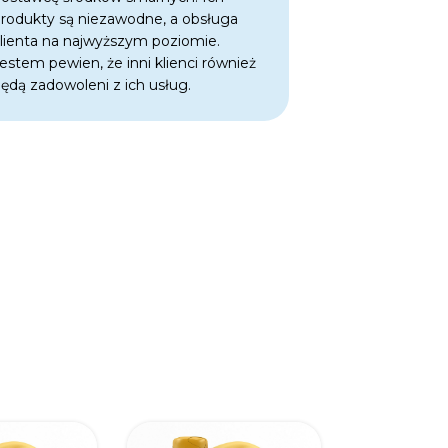
rodukty są niezawodne, a obsługa
one skuteczne
lienta na najwyższym poziomie.
przekłada się n
estem pewien, że inni klienci również
dłuższą żywot
ędą zadowoleni z ich usług.
muszę martwić
przestoje czy 
środki smarne
w doskonałej k