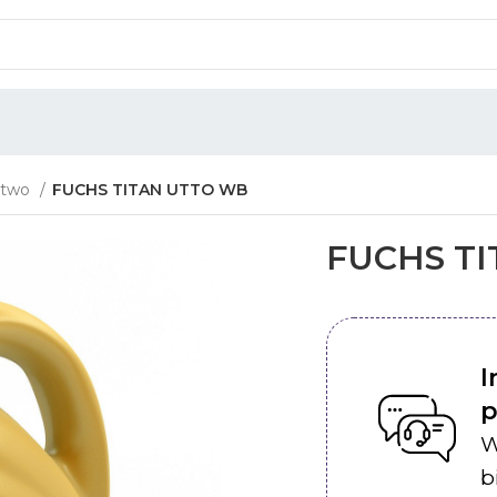
ictwo
FUCHS TITAN UTTO WB
FUCHS T
I
p
W
b