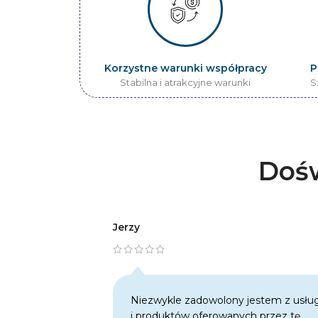
Korzystne warunki współpracy
P
Stabilna i atrakcyjne warunki
S
Dośw
Jerzy
Niezwykle zadowolony jestem z usłu
i produktów oferowanych przez tę