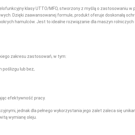
elofunkcyjny klasy UTTO/MFO, stworzony z myślą o zastosowaniu w p
ych. Dzięki zaawansowanej formule, produkt oferuje doskonałą ochr
okrych hamulców. Jest to idealne rozwiązanie dla maszyn rolniczyc
iego zakresu zastosowań, w tym:
poślizgu lub bez,
ając efektywność pracy.
kcyjnymi, jednak dla pełnego wykorzystania jego zalet zaleca się unika
itą wymianę oleju.