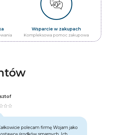
ka
Wsparcie w zakupach
owania
Kompleksowa pomoc zakupowa
entów
sztof
Tomasz
ałkowicie polecam firmę Wojam jako
Jako klient, d
ostawcę środków smarnych. Ich
oferowanych ś