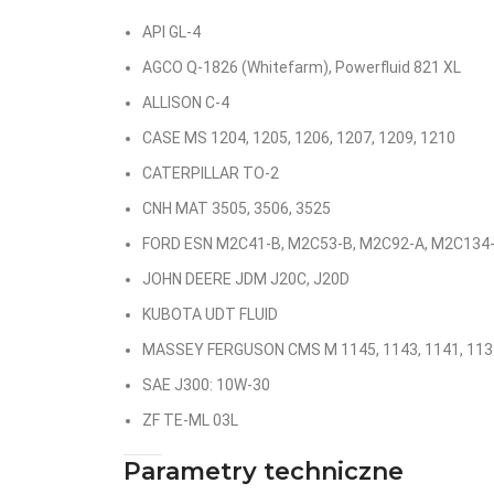
API GL-4
AGCO Q-1826 (Whitefarm), Powerfluid 821 XL
ALLISON C-4
CASE MS 1204, 1205, 1206, 1207, 1209, 1210
CATERPILLAR TO-2
CNH MAT 3505, 3506, 3525
FORD ESN M2C41-B, M2C53-B, M2C92-A, M2C134
JOHN DEERE JDM J20C, J20D
KUBOTA UDT FLUID
MASSEY FERGUSON CMS M 1145, 1143, 1141, 113
SAE J300: 10W-30
ZF TE-ML 03L
Parametry techniczne