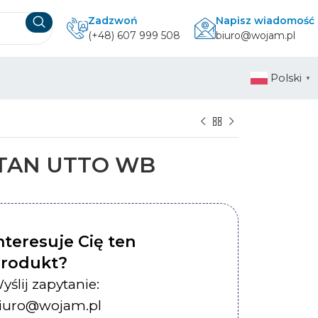
Zadzwoń
Napisz wiadomość
(+48) 607 999 508
biuro@wojam.pl
Polski
▼
ITAN UTTO WB
nteresuje Cię ten
rodukt?
yślij zapytanie:
iuro@wojam.pl