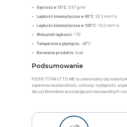
Gęstość w 15°C:
0.87 g/ml
Lepkość kinematyczna w 40°C:
55.3 mm²/s
Lepkość kinematyczna w 100°C:
10.2 mm²/s
Wskaźnik lepkości:
170
Temperatura płynięcia:
-48°C
Barwienie produktu:
brak
Podsumowanie
FUCHS TITAN UTTO WB to uniwersalny olej wielofun
zapewnia niezawodność, ochronę i wydajność, wspier
dla użytkowników poszukujących niezawodnych i un