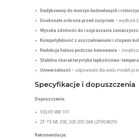
Dedykowany do maszyn budowlanych i rolniczy
Doskonała ochrona przed zużyciem
– wydłuża 
Wysoka zdolność do rozpraszania zanieczyszc
Kompatybilność z uszczelnieniami i stopami k
Redukcja hałasu podczas hamowania
– zwiększa
Stabilna charakterystyka lepkościowo-temper
Uniwersalność
– odpowiedni dla wielu modeli pr
Specyfikacje i dopuszczenia
Dopuszczenia:
VOLVO WB 101
ZF-TE ML 03E, 03F, 05F, 06K (ZF004829)
Rekomendacje: