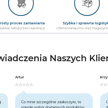
rosty proces zamawiania
Szybka i sprawna logisty
zybkie zakupy bez rejestracji
Oferta transportu oraz magazyn
iadczenia Naszych Kli
Artur
Krzy
g
Co mnie szczególnie zaskoczyło, to
C
szeroki wybór dostępnych produktów.
d