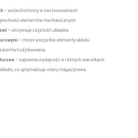
ch
– wszechstronny w zastosowaniach.
żywotność elementów mechanicznych.
zeń
– utrzymuje czystość układów.
olorowymi
– chroni wszystkie elementy układu.
 komfort użytkowania.
aturowa
– zapewnia wydajność w różnych warunkach.
zekładni, co optymalizuje stany magazynowe.