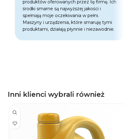
produktów oferowanych przez tę firmę. Ich
w
środki smarne są najwyższej jakości i
w
spełniają moje oczekiwania w pełni.
z
Maszyny i urządzenia, które smaruję tymi
o
produktami, działają płynnie i niezawodnie.
f
p
d
p
Inni klienci wybrali również