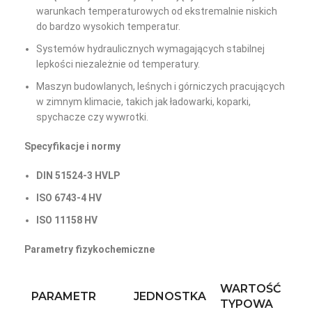
warunkach temperaturowych od ekstremalnie niskich
do bardzo wysokich temperatur.
Systemów hydraulicznych wymagających stabilnej
lepkości niezależnie od temperatury.
Maszyn budowlanych, leśnych i górniczych pracujących
w zimnym klimacie, takich jak ładowarki, koparki,
spychacze czy wywrotki.
Specyfikacje i normy
DIN 51524-3 HVLP
ISO 6743-4 HV
ISO 11158 HV
Parametry fizykochemiczne
WARTOŚĆ
PARAMETR
JEDNOSTKA
TYPOWA