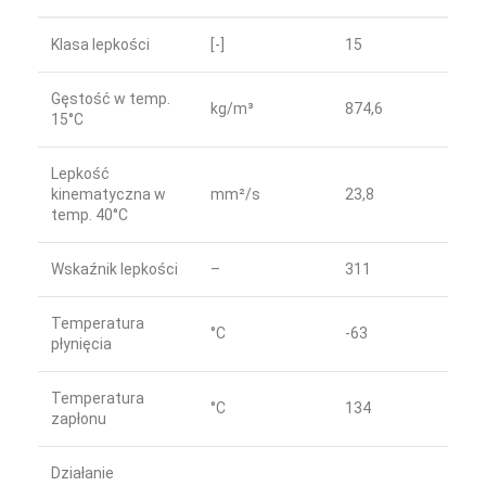
Klasa lepkości
[-]
15
Gęstość w temp.
kg/m³
874,6
15°C
Lepkość
kinematyczna w
mm²/s
23,8
temp. 40°C
Wskaźnik lepkości
–
311
Temperatura
°C
-63
płynięcia
Temperatura
°C
134
zapłonu
Działanie