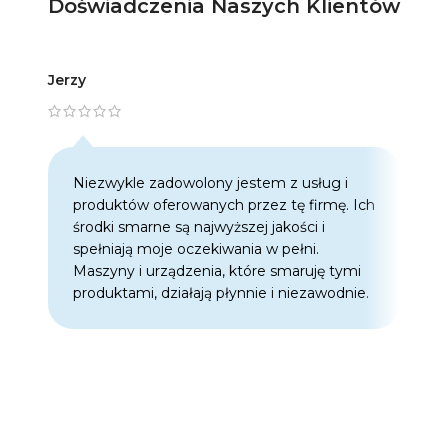
Doświadczenia Naszych Klientów
Jerzy
Artur
Niezwykle zadowolony jestem z usług i
C
produktów oferowanych przez tę firmę. Ich
w
środki smarne są najwyższej jakości i
w
spełniają moje oczekiwania w pełni.
z
Maszyny i urządzenia, które smaruję tymi
o
produktami, działają płynnie i niezawodnie.
f
p
d
p