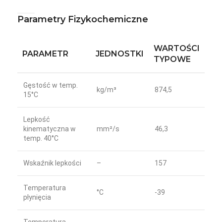
Parametry Fizykochemiczne
WARTOŚCI
PARAMETR
JEDNOSTKI
TYPOWE
Gęstość w temp.
kg/m³
874,5
15°C
Lepkość
kinematyczna w
mm²/s
46,3
temp. 40°C
Wskaźnik lepkości
–
157
Temperatura
°C
-39
płynięcia