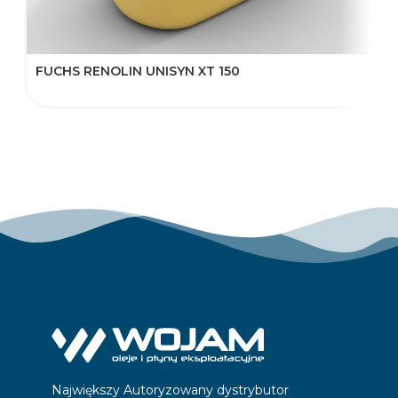
FUCHS RENOLIN UNISYN XT 150
F
Największy Autoryzowany dystrybutor