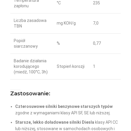
Temperatura
°C
235
zapłonu
Liczba zasadowa
mg KOH/g
7,0
TBN
Popiół
%
0,77
siarczanowy
Badanie działania
korodującego
Stopień korozji
1
(miedź, 100°C, 3h)
Zastosowanie:
Czterosuwowe silniki benzynowe starszych typów
zgodne z wymaganiami klasy API SF, SE lub niższej.
Starsze, lekko doładowane silniki Diesla
klasy API CC
lub niższej, stosowane w samochodach osobowych i