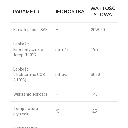
WARTOŚĆ
PARAMETR
JEDNOSTKA
TYPOWA
Klasa lepkości SAE
–
20W-50
Lepkość
kinematyczna w
mm²/s
19,9
temp. 100°C
Lepkość
strukturalna CCS
mPa·s
3050
(-10°C)
Wskaźnik lepkości
–
145
Temperatura
°C
-25
płynięcia