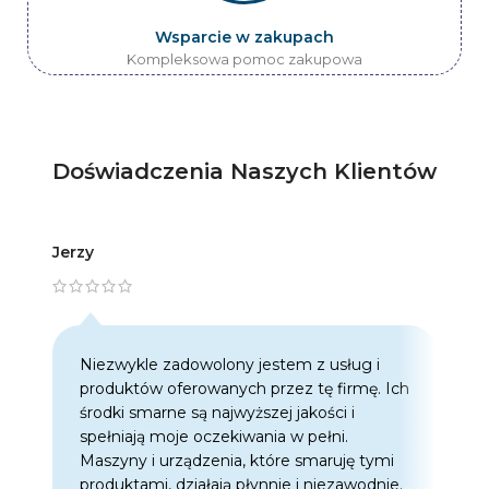
Wsparcie w zakupach
Kompleksowa pomoc zakupowa
Doświadczenia Naszych Klientów
Jerzy
Artur
Niezwykle zadowolony jestem z usług i
C
produktów oferowanych przez tę firmę. Ich
w
środki smarne są najwyższej jakości i
w
spełniają moje oczekiwania w pełni.
z
Maszyny i urządzenia, które smaruję tymi
o
produktami, działają płynnie i niezawodnie.
f