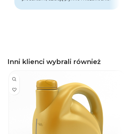
p
d
p
Inni klienci wybrali również