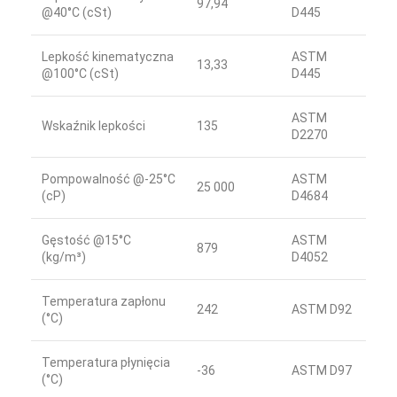
97,94
@40°C (cSt)
D445
Lepkość kinematyczna
ASTM
13,33
@100°C (cSt)
D445
ASTM
Wskaźnik lepkości
135
D2270
Pompowalność @-25°C
ASTM
25 000
(cP)
D4684
Gęstość @15°C
ASTM
879
(kg/m³)
D4052
Temperatura zapłonu
242
ASTM D92
(°C)
Temperatura płynięcia
-36
ASTM D97
(°C)