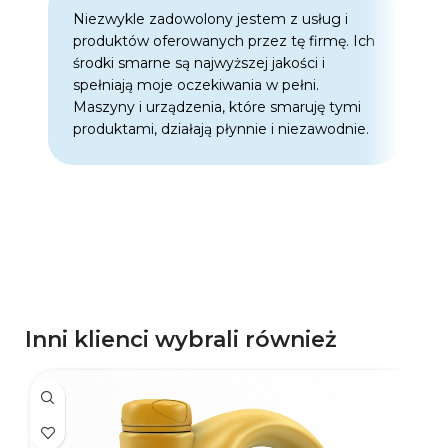
Niezwykle zadowolony jestem z usług i
C
produktów oferowanych przez tę firmę. Ich
w
środki smarne są najwyższej jakości i
w
spełniają moje oczekiwania w pełni.
z
Maszyny i urządzenia, które smaruję tymi
o
produktami, działają płynnie i niezawodnie.
f
p
d
p
Inni klienci wybrali również