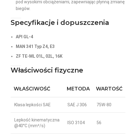
pod wysokimi obciążeniami, zapewniając płynną zmianę
biegów.
Specyfikacje i dopuszczenia
API GL-4
MAN 341 Typ Z4, E3
ZF TE-ML 01L, 02L, 16K
Właściwości fizyczne
WŁAŚCIWOŚĆ
METODA
WARTOŚĆ
Klasa lepkości SAE
SAE J 306
75W-80
Lepkość kinematyczna
ISO 3104
56
@40°C (mm²/s)