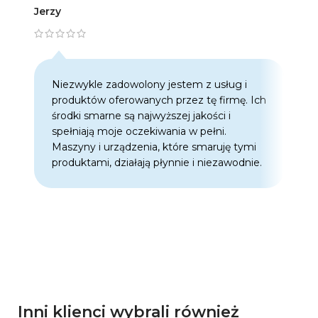
Jerzy
Artur
Niezwykle zadowolony jestem z usług i
C
produktów oferowanych przez tę firmę. Ich
w
środki smarne są najwyższej jakości i
w
spełniają moje oczekiwania w pełni.
z
Maszyny i urządzenia, które smaruję tymi
o
produktami, działają płynnie i niezawodnie.
f
p
d
p
Inni klienci wybrali również