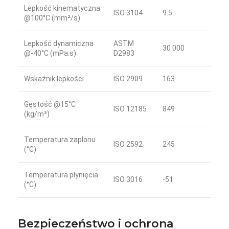
Lepkość kinematyczna
ISO 3104
9.5
@100°C (mm²/s)
Lepkość dynamiczna
ASTM
30 000
@-40°C (mPa.s)
D2983
Wskaźnik lepkości
ISO 2909
163
Gęstość @15°C
ISO 12185
849
(kg/m³)
Temperatura zapłonu
ISO 2592
245
(°C)
Temperatura płynięcia
ISO 3016
-51
(°C)
Bezpieczeństwo i ochrona