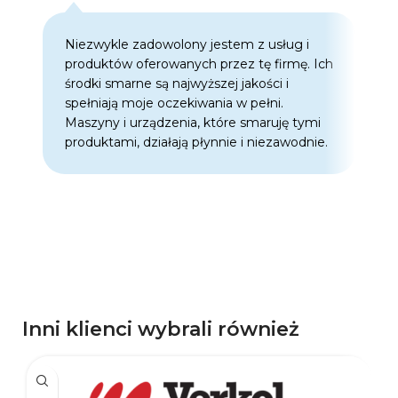
Niezwykle zadowolony jestem z usług i
C
produktów oferowanych przez tę firmę. Ich
w
środki smarne są najwyższej jakości i
w
spełniają moje oczekiwania w pełni.
z
Maszyny i urządzenia, które smaruję tymi
o
produktami, działają płynnie i niezawodnie.
f
p
d
p
Inni klienci wybrali również